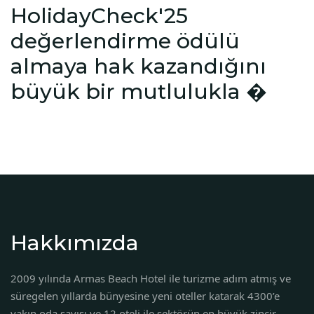
HolidayCheck'25
değerlendirme ödülü
almaya hak kazandığını
büyük bir mutlulukla �
Hakkımızda
2009 yılında Armas Beach Hotel ile turizme adım atmış ve
süregelen yıllarda bünyesine yeni oteller katarak 4300’e
yakın oda sayısı ve 12 oteli ile sektörün en büyük zincir